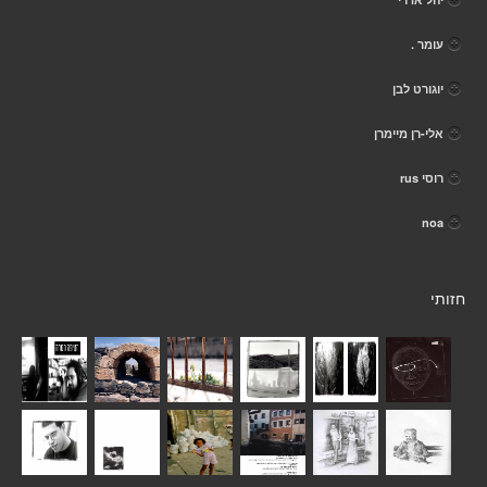
עומר .
יוגורט לבן
אלי-רן מיימרן
רוסי rus
noa
חזותי