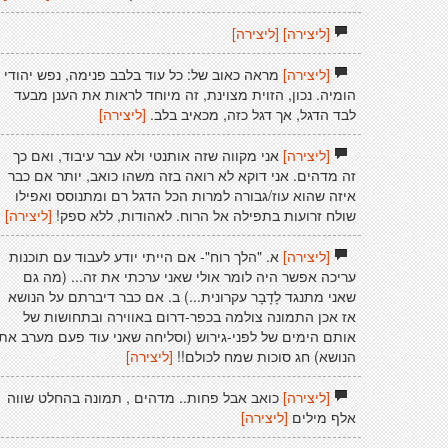
[ליצירה]
[ליצירה]
[ליצירה]
מראה כאוב של: כל עוד בלבב פנימה, נפש יהודי
הומיה. נכון, הזוית מצוינת, זה מיוחד לראות את הענן מבעד
לבד הדגל, אך דגל כזה, מכאיב בלב.
[ליצירה]
[ליצירה]
אני מקווה שזה אותנטי ולא עבר עיבוד, ואם כך
זה מדהים. אני דוקא לא רואה בזה משהו כואב, יותר אם כבר
איזה שהוא עוז/גבורה למרות הכל הדגל רם ומתנוסס ואפילו
שולח זרועות בתפילה אל הרוח. לאהודות, ללא ספק!
[ליצירה]
[ליצירה]
א. "הלך רוח"- אם הייתי יודע לעבוד עם תוכנות
עריכה אפשר היה לומר אולי שאני ערכתי את זה... (מה גם
שאני מתנגד לָדָבָר עקרונית...) ב. אם כבר דיברתם על הנושא
אז אכן התמונה צולמה בכפר-דרום באווירה ובתחושות של
אותם הימים של לפני-גירוש (וסליחה שאני עוד פעם מערב את
הנושא) חג סוכות שמח לכולם!!
[ליצירה]
[ליצירה]
כואב אבל פחות.. מדהים , תמונה בהחלט שווה
אלף מילים
[ליצירה]