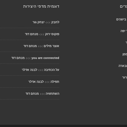
רים
דוגמית מדפי היצירות
בישנים
>>>
לחבק
יצחק גור
 יפה
>>>
פוקוס ירוק
מנחם דוד
>>>
אוצר מילים
מנחם דוד
מן
>>>
you are connected
מנחם דוד
ובארה
>>>
על הכתיבה
לבנה אדלר
זר
>>>
תפילה
לבנה אדלר
>>>
השתחוויה
מנחם דוד