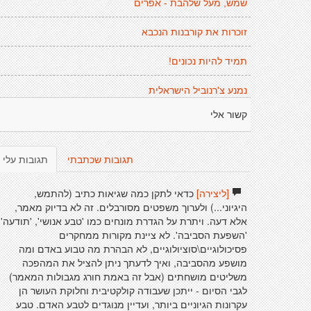
שמש, מעל שלהבת - אפרים
זוכרות את קורבנות הנכבא
תמיד להיות נכונים!
נמנע צ'רנוביל הישראלית
קשור אלי
תגובות שכתבתי
תגובות עלי
[ליצירה]
כדאי לתקן כמה שגיאות כתיב (להתמש,
היגיוני...) ולערוך משפטים מסורבלים. זה לא בדיוק מאמר,
אלא דעה. ויתרת על הגדרת מונחים כמו 'טבע אנושי', 'תודעה',
'השפעת הסביבה'. לא ציינת מקורות ממחקרים
פסיכולוגיים\סוציולוגיים, לא הבהרת מה טבוע באדם ומה
מושפע מהסביבה, ואיך לדעתך ניתן להציל את המהפכה
משליטים מושחתים (אבל זה באמת חורג מגבולות המאמר)
לגבי הסיום - ייתכן שעבודה קולקטיבית וחלוקת העושר הן
עקרונות הגיוניים ביותר, ועדיין מנוגדים לטבע האדם. טבע