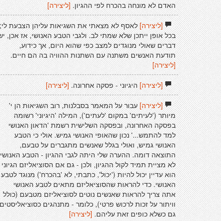
האדם לא מונחה בהכרח לפי ההגיון.
[ליצירה]
[ליצירה]
לאסף לא מצאתי את השגיאות עליהן הצבעת לי;
בכל אופן ייתכן שלא שמתי לב. ולגבי הטבע האנושי, אז אכן, יש
דברים שאולי מנוגדים למצב כפי שהוא היום, אך כידוע,
תודעת האנשים משתנה עם השתנות ההוויה בה הם חיים.
[ליצירה]
[ליצירה]
היגיוני - פסקה אחרונה.
[ליצירה]
[ליצירה]
עבור על המאמר בסבלנות, רוב השגיאות הן י'
מיותר ('לעיתים' במקום 'לעתים'), המילה 'היגיוני' רשומה
בפסקה האחרונה, ובפסקה השלישית רשמת 'הדאון האנושי
למד להתמש...' נכון שהאופי האנושי גמיש. אולי כי הטבע
האנושי גמיש, ואולי בגלל שאנשים מתגברים על טבעם,
התוצאה דומה. ההערה שלי היתה לגבי ההגיון - הטבע האנושי
לא מציית תמיד לקול ההגיון, ולכן - גם אם הסוציאליזם הגיוני
הוא עדיין יכול להיות ('יכול', כתבתי, לא 'בהכרח') מנוגד לטבע
האנושי. כדי להראות שהסוציאליזם מתאים לטבע האנושי
אתה צריך להראות שאנשים נוטים לסוציאליזם מטבעם (כולל
וויתור על זכות לרכוש פרטי), כלומר - מתנהגים כסוציאליסטים
גם כשלא כופים זאת עליהם.
[ליצירה]