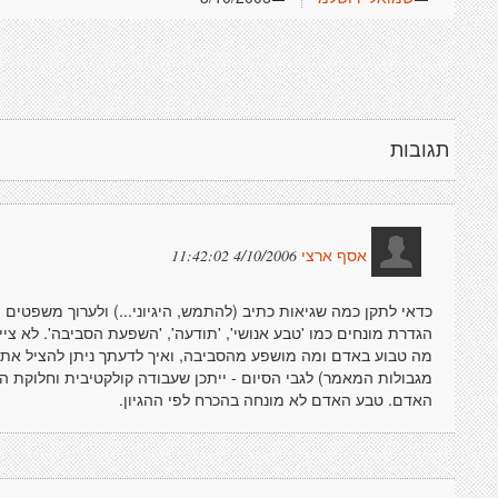
תגובות
4/10/2006 11:42:02
אסף ארצי
כדאי לתקן כמה שגיאות כתיב (להתמש, היגיוני...) ולערוך משפטים 
הגדרת מונחים כמו 'טבע אנושי', 'תודעה', 'השפעת הסביבה'. לא ציי
מה טבוע באדם ומה מושפע מהסביבה, ואיך לדעתך ניתן להציל את
מגבולות המאמר) לגבי הסיום - ייתכן שעבודה קולקטיבית וחלוקת העוש
האדם. טבע האדם לא מונחה בהכרח לפי ההגיון.