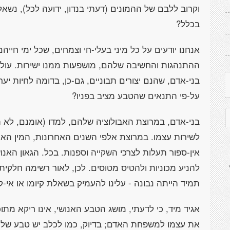
וקרוב ללבם של ההמונים (דעתי בנדון, ידועה לכל), נשא
בכלל?
אנחנו יודעים על כל מיני בעלי-חי וצמחים, שכל ימי חי
ההתנהגות והחשיבה שלהם, מושפעות ממנו ישירות. עולם
בני-אדם, שהנם יצורים תבוניים, גם-כן, בדומה לחיות יער 
על-פי התנאים שהטבע מציב בפניו?
בני-אדם, במרוצת האבולוציה שלהם, למדו (אומנם, לא 
לשירות עצמו. במרוצת אלפי השנים האחרונות, המין האנ
אין-ספור תעלות לצרכי השקייה וספנות. בכל. הגאון הא
להניע מכוניות ולהטיס מטוסים. לכן, לאור רשימה חלקי
תמיד הייתה נבונה - עלינו להעמיק בשאלת קיומו או אי-ק
אגיד מיד, כי לדעתי, מושג הטבע האנושי, אינו ריקא מתוכ
את עצמו למשפחת האדם; בדיוק, כמו לכלב יש טבע של כ