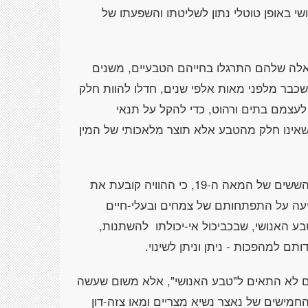
 באופן טוטלי נתון לשליטתו והשפעתו של
מאלה שלהם התרגלו בחייהם הטבעיים, משנים
כבר מלפני מאות אלפי שנים, חדלו להוות חלק
 לעצמם בתים ורהוט, כדי להקל על תנאי
 שאינו חלק מהטבע אלא תוצר מלאכותי של המין
קרל מרקס ופרידריך אנגלס, קבעו עוד בשנות החמישים-הששים של המאה ה-19, כי ההוויה קובעת את
עה על התפתחותם של צמחים ובעלי-חיים
 האנושי, שבכביכול אי-יכולתו להשתנות,
ם למהפכות - ניתן וניתן לשינוי.
ם לא התאים ל"טבע האנושי", אלא משום שעשה
החמישים של נאצר נשיא מצריים ומאו צזה-דון