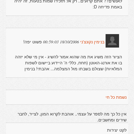
לאנשים?? אתם קרועים.. רק אל תזכירו שמות בטעות, זה יהיה
באמת פדיחה D:
פשוט יפה!
18/10/2006 00:59:03
בנימין נקונצ'ני
הציור הזה משיג את מה שהוא אמור להשיג - אין מי שלא יזהה
בו את אורנג-האוטן (חחח, כללי ה' היידוע ביישום לשפות
המלאיות) שצולם בשבתו מול המצלמה... אהבתי! בנימין
נשמת כל חי
אין כל כך מה לספר על עצמי.. אוהבת לקרוא המון, לצייר, לחבר
שירים ומחשבים.
לקט יצירות