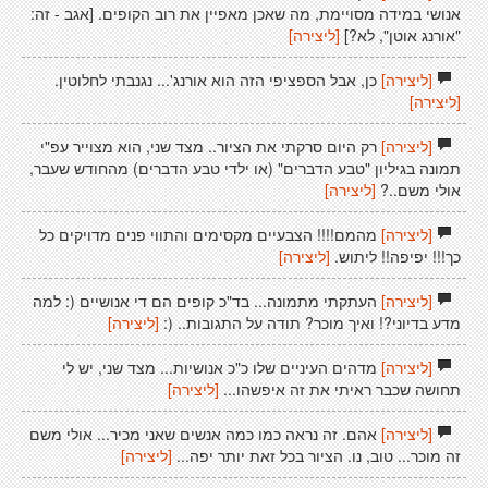
אנושי במידה מסויימת, מה שאכן מאפיין את רוב הקופים. [אגב - זה:
"אורנג אוטן", לא?]
[ליצירה]
[ליצירה]
כן, אבל הספציפי הזה הוא אורנג'... נגנבתי לחלוטין.
[ליצירה]
[ליצירה]
רק היום סרקתי את הציור.. מצד שני, הוא מצוייר עפ"י
תמונה בגיליון "טבע הדברים" (או ילדי טבע הדברים) מהחודש שעבר,
אולי משם..?
[ליצירה]
[ליצירה]
מהמם!!!! הצבעיים מקסימים והתווי פנים מדויקים כל
כך!!! יפיפה!! ליתוש.
[ליצירה]
[ליצירה]
העתקתי מתמונה... בד"כ קופים הם די אנושיים (: למה
מדע בדיוני?! ואיך מוכר? תודה על התגובות.. (:
[ליצירה]
[ליצירה]
מדהים העיניים שלו כ"כ אנושיות... מצד שני, יש לי
תחושה שכבר ראיתי את זה איפשהו...
[ליצירה]
[ליצירה]
אהם. זה נראה כמו כמה אנשים שאני מכיר... אולי משם
זה מוכר... טוב, נו. הציור בכל זאת יותר יפה...
[ליצירה]