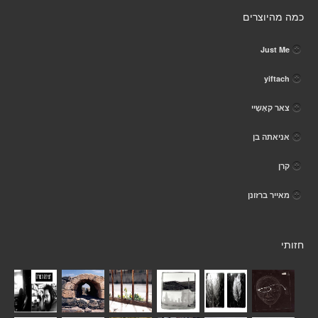
כמה מהיוצרים
Just Me
yiftach
צאר קאָשֶיי
אניאתה בן
קרן
מאייר ברזונן
חזותי