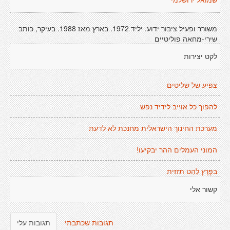
שמואל ירושלמי
משורר ופעיל ציבור ידוע. יליד 1972. בארץ מאז 1988. בעיקר, כותב
שירי-מחאה פוליטיים
לקט יצירות
צפיע של שליטים
להפוך כל אוייב לידיד נפש
מערכת החינוך הישראלית מחנכת לא לדעת
המוני העמלים ההר יבקיעו!
בפֶרֶץ לַהַט תזזית
קשור אלי
תגובות שכתבתי
תגובות עלי