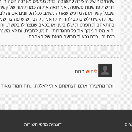
שהחיבור של היצירה לתשובה ולדת ממעיט מערכה הטהור והמ
דורשת פרשנות פשוטה , אני רואה את זה כמו תיאור של קשר ז
שבכל קשר אתה מרגיש שאתה נשאב לכל הכיוונים אם זה לבכי
יכולת רגשית לשים לב להדדיות העניין, להבין שיש פה צד שנ
בהתאהבות הפרטית שלו בשני או בכאב שנוצר לו בקשר.. והפאנ
והוא מסיר ממך את כל ההגדרות - הומו, לסבית, זה לא משנ
ככה זה , ככה נראית הבועה הזאת של האהבה.
חחח
ליתוש
יותר מהיצירה אתם הצחקתם אותי לאללה....חח חמוד מאוד שצ
רים
דוגמית מדפי היצירות