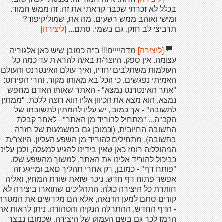
בכלל לא זכרתי שכבר קראתי את זה. זה ממש חמוד.
ומישי ואוהב ממש רשעים. מה את, שמוליקיפוד?
תרביצי לב חזק, גם בשמי. סתם...
[ליצירה]
[ליצירה]
מדהיייים!!! ב"ה כמובן שיש כאן אלגוריה
עצומה. אין ספק. היוצר/ת בא/ה להראות עד כמה כל
העולמות משתלבים יחדיו, ואיך עולם האינטרנט והעולם
האמיתי נפגשים, כי הכל בא מאותו מקור. והרי הפירוט:
"אתר האינטרנט נמצא" - האתר שאותו האדם מחפש
נמצא, הוא מצא את הכיוון אליו הוא רוצה ללכת. "ממתין
לתשובה" - אך כמובן, יש עליו להמתין לתשובתו של
הקב"ה... "מתחיל להוריד מן האתר" - לאחר קבלת
התשובה החיובית, (וכמובן גם במשמעות של חזרה
בתשובה), מתחילים להוריד מן השפע העליון. היוצר/ת
המהולל/ה רומז כאן שאין בידינו להגיע למעלה, ולכן עלינו
כביכול להוריד אלינו את האתר, למשוך מהשפע שלו.
"פותח דף" - כמובן, רק אחרי תהליך כואב ומייגע זה
אפשר פתוח דף חדש. ניכר שזאת שורת המחץ, ואליה
חותרת כל היצירה כולה. התהליכים שתוארו ביצירה לא
קורים סתם למען ההנאה, אלא הם מקדשים את המטרה
- הדף החדש, ההתחלה הנקיה והטהורה. ניתן לראות את
הרמז לכך גם בשם העמוק של היצירה, שכמובן נבצר