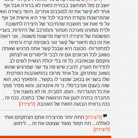
יושבים מול המחשב בבהייה כזאת לא ברורה אבל אף
אחד לא קישר את זה למובנים אחרים. היופי בשירה הוא
שהפרשנות ונקודת החיבור לכל שיר היא אישית אך אף
על פי זאת אני חושבת שהחיבור של היצירה לתשובה
ולדת ממעיט מערכה הטהור והמורכב של היהדות. בעניי
הפשטות של היצירה דורשת פרשנות פשוטה , אני רואה
את זה כמו תיאור של קשר זוגי בעטיפה קרה ורמיזה
למחזוריות- הכוונה היא שבכל קשר אתה מרגיש שאתה
נשאב לכל הכיוונים אם זה לבכי ולייסורים או לצחוק
והקסם שבאהבה, כל זה בלי יכולת רגשית לשים לב
להדדיות העניין, להבין שיש פה צד שני שמרגיש שהוא
נשאב ומתרוקן, וכל אחד מרוכז בהתאהבות הפרטית
שלו בשני או בכאב שנוצר לו בקשר.. והפאנץ' כאו, הוא
שזה בעצם אוניברסלי, כי זה אינטרנט, והוא מסיר ממך
את כל ההגדרות - הומו, לסבית, זה לא משנה איך
החברה בחרה לעגן את הרגשות שלך בתוכה, ככה זה ,
ככה נראית הבועה הזאת של האהבה.
[ליצירה]
[ליצירה]
חחח יותר מהיצירה אתם הצחקתם אותי
לאללה....חח חמוד מאוד שצוטט את זה.... ליתוש.
[ליצירה]