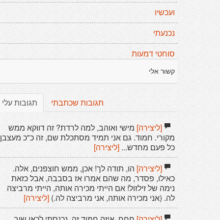
ועכשיו
נכנעתי
סוחטי דמעות
קשור אלי
תגובות שכתבתי
תגובות עלי
[ליצירה]
מישי ואוהב, למה לרדת? זה דווקא ממש
מקורי. חמוד. גם אני תמיד מסתכלת שם, זה כ"כ מעצבן,
כל פעם מחדש...
[ליצירה]
[ליצירה]
הו, תודה לך! אכן, ממש חוצפנים, אלה.
כאילו, פסדר, מה שהם אמרו אז בסבבה, אבל כזאת
נימה של זילזול! אם הייתי מכירה אותה, הייתי מרביצה
לה. (אני מכירה אותה, אני מרביצה לה.)
[ליצירה]
[ליצירה]
חחח. איזה חמוד זה. נכנסתי לכאן שוב,