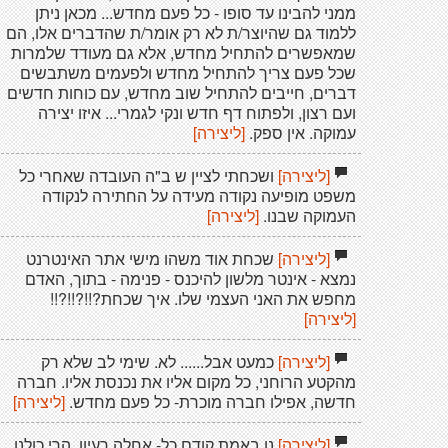
ממני להבינו עד סופו - כל פעם מחדש... מכאן ניתן
ללמוד גם שהיוצר/ת לא רק אומר/ת שהדברים אלו, הם
שמאפשרים להתחיל מחדש, אלא גם מעודד שלמרות
שכל פעם צריך להתחיל מחדש ולפעמים משתבשים
דברים, חייבים להתחיל שוב מחדש, עם כוחות חדשים
ועם רצון, ולפתוח דף חדש ונקי לגמרי... איזו יצירה
עמוקה. אין ספק.
[ליצירה]
[ליצירה]
ושכחתי לציין ש ב"ה העובדה שאחרי כל
משפט מופיעה נקודה מעידה על החתירה לנקודה
העמוקה שבנו.
[ליצירה]
[ליצירה]
שכחת אוד משהו מישי אתר האינטרנט
נמצא - אינטר מלשון להיכנס - פנימה - בתוך, האדם
מחפש את האני העצמי שלו. איך שכחת?!!?!!?!!
[ליצירה]
[ליצירה]
כמעט אבל...... לא. שימי לב שלא רק
מהקטע הרוחני, כל מקום אליו את נכנסת אליו. חברה
חדשה, אפילו חברה מוכרת- כל פעם מחדש.
[ליצירה]
[ליצירה]
נו באמת קודם כל- אחלה רעיון. הרי כולנו