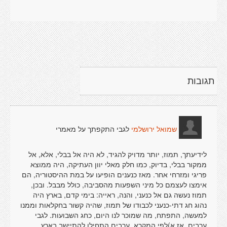
תגובות
לגבי התקפתך על מאמרי
שמואל ירושלמי
לידיעתך, תמוז, יותר מדויק להגיד, לא היה אל בבלי, אלא, אל
ממקור בבלי, בדיוק, כמו חלק מאלי יוון העתיקה, היה ממוצא
פריגי ומזרחי אחר. מאז כנענים הופיעו על במת ההיסטוריה, הם
אימצו לעצמם כל מיני השפעות מהסביבה, כולל מבבל. ובכן,
תמוז נעשה גם אל כנעני, והנה, ראייה: בימי קדם, בארץ היה
נהוג חג דתי-כנעני לכבודו של תמוז, שהיה קשור בחקלאות וממנו
למעשה, התפתח, מה שמוכר לנו היום, כחג השבועות. לגבי
ערבים. אז א)לפי המקרא, ערבים התחילו להתיישב בארץ