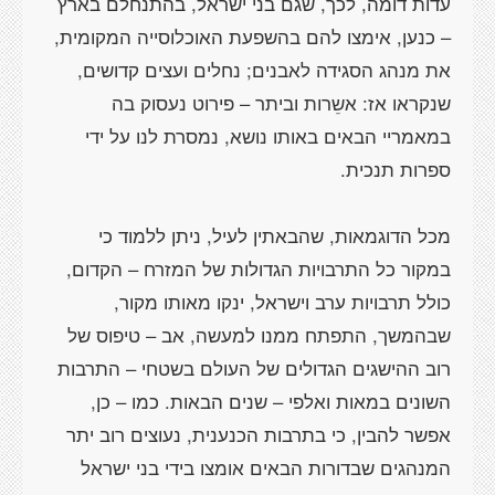
עדות דומה, לכך, שגם בני ישראל, בהתנחלם בארץ
– כנען, אימצו להם בהשפעת האוכלוסייה המקומית,
את מנהג הסגידה לאבנים; נחלים ועצים קדושים,
שנקראו אז: אשֵרות וביתר – פירוט נעסוק בה
במאמריי הבאים באותו נושא, נמסרת לנו על ידי
מכל הדוגמאות, שהבאתין לעיל, ניתן ללמוד כי
במקור כל התרבויות הגדולות של המזרח – הקדום,
כולל תרבויות ערב וישראל, ינקו מאותו מקור,
שבהמשך, התפתח ממנו למעשה, אב – טיפוס של
רוב ההישגים הגדולים של העולם בשטחי – התרבות
השונים במאות ואלפי – שנים הבאות. כמו – כן,
אפשר להבין, כי בתרבות הכנענית, נעוצים רוב יתר
המנהגים שבדורות הבאים אומצו בידי בני ישראל