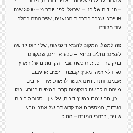
שמרום עד לפני עשרות – שנים בודדות, מקורם בחיי
– הנוודות של בני – ישראל, לפני יותר מ – 3000 שנה,
או ייתכן שכבר בתרבות הכנענית, שפריחתה החלה
פה למשל, המקום להביא דוגמאות, של ייחוס קדושה
לעצים; נחלים וברואי – טבע אחרים, שמקורם
בתקופה הכנענית כשתושביה הקדמונים של הארץ,
סגדו לאיזשהו מעיין; קבוצת – עצים או גיבוב –
אבנים. והנה, היום אפשר לראות, איך הערבים
מייחסים קדושה למקומות קבר, המצויים בטבע. כמו
– כן, הם שמרו במשך דורות, על אין – ספור סיפורים
ואגדות, המספרים את קדושתם של אתרי טבע