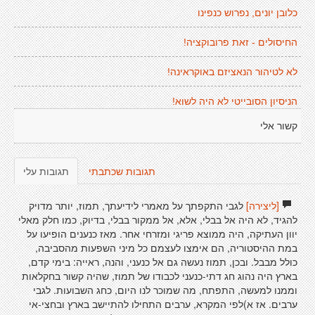
כלובן יונים, נפרוש כנפינו
החיסולים - זאת פרובוקציה!
לא לטיהור הנאציזם באוקראינה!
הניסיון הסובייטי לא היה לשוא!
קשור אלי
תגובות שכתבתי
תגובות עלי
[ליצירה]
לגבי התקפתך על מאמרי לידיעתך, תמוז, יותר מדויק
להגיד, לא היה אל בבלי, אלא, אל ממקור בבלי, בדיוק, כמו חלק מאלי
יוון העתיקה, היה ממוצא פריגי ומזרחי אחר. מאז כנענים הופיעו על
במת ההיסטוריה, הם אימצו לעצמם כל מיני השפעות מהסביבה,
כולל מבבל. ובכן, תמוז נעשה גם אל כנעני, והנה, ראייה: בימי קדם,
בארץ היה נהוג חג דתי-כנעני לכבודו של תמוז, שהיה קשור בחקלאות
וממנו למעשה, התפתח, מה שמוכר לנו היום, כחג השבועות. לגבי
ערבים. אז א)לפי המקרא, ערבים התחילו להתיישב בארץ ובחצי-אי