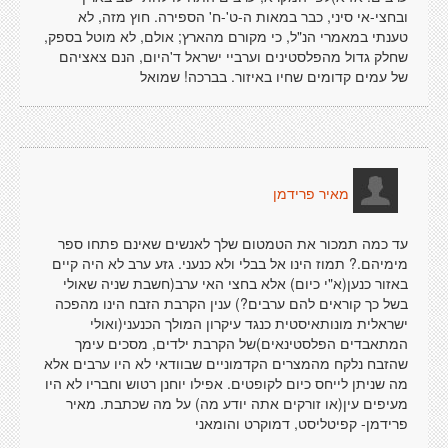
ובחצי-אי סיני, כבר במאות ה-ט'-ח' הספירה. חוץ מזה, לא
טענתי במאמרי הנ"ל, כי מקורם מהארץ; אולם, לא מוטל בספק,
שחלק גדול מהפלסטינים וערביי ישראל ד'היום, הנם צאציהם
של עמים קדומים שחיו באיזור. בברכה! שמואל
מאיר פרידמן
עד כמה תמכור את הטמטום שלך לאנשים שאינם פתחו ספר
מימיהם.? תמוז הינו אל בבלי ולא כנעני. גזע ערב לא היה קיים
באזור כנען(א"י כיום) אלא בחצי האי ערב(חשבת שניה שאולי
בשל כך קוראים להם ערבים?) ענין הקרבת הזבח הינו מהפכה
ישראלית מונותאיסטית כנגד עיקרון המולך הכנעני(ואולי
המתאבדים הפלסטינאים)של הקרבת ילדים, מסכים עימך
שהזבח נלקח מהמצרים הקדמוניים שבוודאי לא היו ערבים אלא
מה שניתן לייחס כיום לקופטים. אפילו יוחנן רטוש וחבריו לא היו
מעיפים עין(או זורקים אתה יודע מה) על מה שכתבת. מאיר
פרידמן- קפיטליסט, דמוקרט והומאני