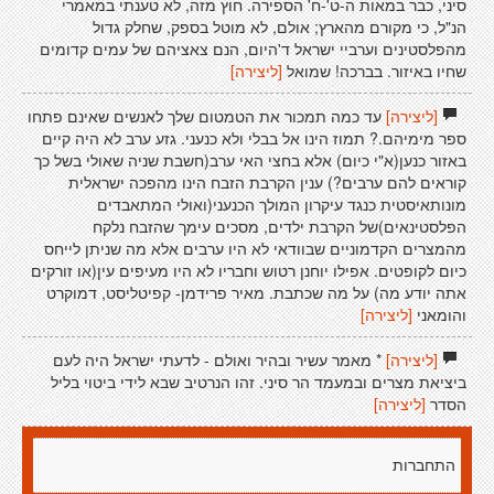
סיני, כבר במאות ה-ט'-ח' הספירה. חוץ מזה, לא טענתי במאמרי
הנ"ל, כי מקורם מהארץ; אולם, לא מוטל בספק, שחלק גדול
מהפלסטינים וערביי ישראל ד'היום, הנם צאציהם של עמים קדומים
שחיו באיזור. בברכה! שמואל
[ליצירה]
[ליצירה]
עד כמה תמכור את הטמטום שלך לאנשים שאינם פתחו
ספר מימיהם.? תמוז הינו אל בבלי ולא כנעני. גזע ערב לא היה קיים
באזור כנען(א"י כיום) אלא בחצי האי ערב(חשבת שניה שאולי בשל כך
קוראים להם ערבים?) ענין הקרבת הזבח הינו מהפכה ישראלית
מונותאיסטית כנגד עיקרון המולך הכנעני(ואולי המתאבדים
הפלסטינאים)של הקרבת ילדים, מסכים עימך שהזבח נלקח
מהמצרים הקדמוניים שבוודאי לא היו ערבים אלא מה שניתן לייחס
כיום לקופטים. אפילו יוחנן רטוש וחבריו לא היו מעיפים עין(או זורקים
אתה יודע מה) על מה שכתבת. מאיר פרידמן- קפיטליסט, דמוקרט
והומאני
[ליצירה]
[ליצירה]
* מאמר עשיר ובהיר ואולם - לדעתי ישראל היה לעם
ביציאת מצרים ובמעמד הר סיני. זהו הנרטיב שבא לידי ביטוי בליל
הסדר
[ליצירה]
התחברות