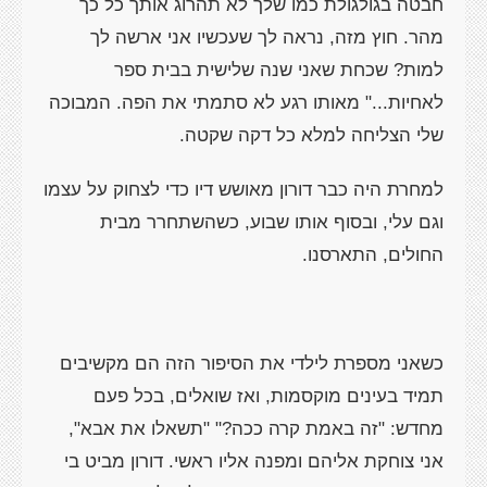
חבטה בגולגולת כמו שלך לא תהרוג אותך כל כך
מהר. חוץ מזה, נראה לך שעכשיו אני ארשה לך
למות? שכחת שאני שנה שלישית בבית ספר
לאחיות..." מאותו רגע לא סתמתי את הפה. המבוכה
שלי הצליחה למלא כל דקה שקטה.
למחרת היה כבר דורון מאושש דיו כדי לצחוק על עצמו
וגם עלי, ובסוף אותו שבוע, כשהשתחרר מבית
החולים, התארסנו.
כשאני מספרת לילדי את הסיפור הזה הם מקשיבים
תמיד בעינים מוקסמות, ואז שואלים, בכל פעם
מחדש: "זה באמת קרה ככה?" "תשאלו את אבא",
אני צוחקת אליהם ומפנה אליו ראשי. דורון מביט בי