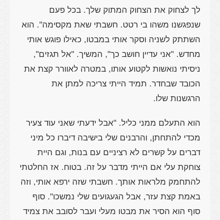
לך לצחוק את הצחוק המתוק שלך. בכל פעם
שנפגשנו משהו בי רטט. חשבתי שאת מקסימה". הוא
השתתק לשניה וסקר אותי במבטו, כאילו פוגש אותי
מחדש. "אני עדיין חושב כך", המשיך. "אל תגזים",
ניסיתי נואשות לקטוע אותו, במטרה לאוורר קצת את
הכובד שבחדר. תמיד הייתי צריכה למתן את
הרגשנות שלו.
הוא התעלם ממני כליל. "אבל ידעתי שאני עוד צעיר
מכדי להתחתן, והרבנים שלי בישיבה דיברו כל מיני
דברים על קשרים לא רציניים עם בנות, וגם היית
צוחקת עלי אם הייתי מדבר על זה. בטוח. אז החלטתי
להתחמק מלראות אותך. חשבתי שזה ירפא אותי, וזה
באמת קצת עזר, אבל הגעגועים שלי נמשכו". סוף
סוף הוא הסיר את מבטו מעלי ועבר לסובב את צמיד