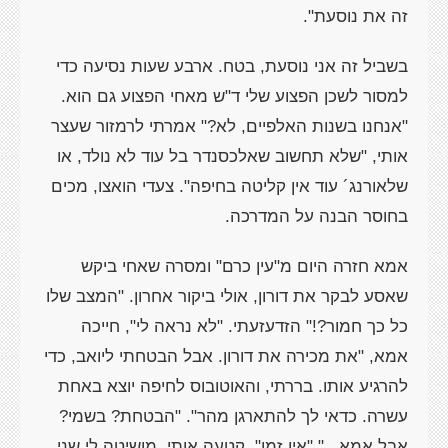
זה את נוסעת".
בשביל זה אני נוסעת, בטח. ארבע שעות נסיעה כדי
למסור לשכן הפצוע שלי ד"ש מאחי הפצוע גם הוא.
"אנחנו בשנות האלפיים, לא?" אמרתי לרמזור שעצר
אותי, "שלא תחשוב שאלכסנדר בל עוד לא נולד, או
שלאורנג´ עוד אין קליטה בחיפה". צעדי הואצו, מכים
בחוסר הבנה על המדרכה.
אמא חזרה היום מ"עין כרם" ומסרה שאחי ביקש
שאסע לבקר את דורון, אולי ביקור אחרון. "המצב שלו
כל כך חמור?!" הזדעזעתי. "לא נראה לי", חייכה
אמא, "את מכירה את דורון. אבל הבטחתי ליואב, כדי
להרגיע אותו. בררתי, והאוטובוס לחיפה יוצא באחת
עשרה. כדאי לך להתארגן מהר". "הבטחת? בשמי?
אבל אמא..." "אין זמן", קטעה אותי, מושיטה לי שני