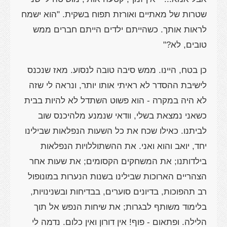
שטרות של מאתיים ואורזת תפוח בשקית. "הוא ישמח
לראות אותך. כשהייתם ילדים הייתם חברים ממש
טובים, לא?"
כן בטח, היינו. ממש סיבה טובה לנסוע. מאז שנכנס
לישיבת ההסדר לא ראיתי אותו יותר, ונראה לי שזה
לא היה במקרה - הוא פשוט השתדל לא להיות בבית
כשאני נמצאת בשלי, וודאי שנמנע מלהיכנס שוב
לביתנו. כאילו שכח את כל השעות הנפלאות שבילינו
יחד, יואב והוא ואני. את ההשתוללויות הנפלאות
בילדותנו; את המשחקים הקסומים; את שעות אחר
הצהריים הארוכות שבילינו בשנות הנערות במונופול
רב תהפוכות, בדיונים סוערים, בבדיחות ובשנינויות,
בלימוד משותף לבגרות; את שיחות הנפש אל תוך
הלילה. ופתאום - פוף! אין דורון ואין כלום. נדמה לי