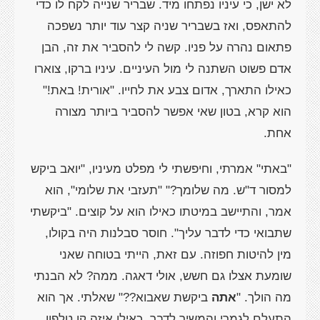
לא ישן, כי עיניו נפתחו מיד. שבריר שנייה לקח לו כדי
להתאפס, ואז בשבריר שניה קצר עוד יותר נשפכה
פתאום נהרה על פניו. קשה לי להסביר את זה, הבן
אדם פשוט השתנה לי מול העיניים. עיניו ברקו, צוארו
כאילו התארך, אדום צבע את לחייו. "אורית! באת!"
הוא קרא, בטון שאי אפשר להסביר ביותר מצורה
אחת.
"באתי" אמרתי, וחיפשתי לי מפלט מעיניו, "יואב ביקש
למסור ד"ש. מה שלומך?" "תעזבי את שלומי", הוא
אמר, והתיישב במיטתו כאילו הוא על קוצים. "ביקשתי
שתבואי כדי לדבר עליך". חוסר סבלנות היה בקולו,
מין להיטות חפוזה. עם זאת, הייתי בטוחה שאני
שומעת אצלו גם חשש, אולי דאגה. ממה? לא הבנתי
מה הולך. "
אתה
ביקשת שאבוא??" שאלתי. אך הוא
התעלם לגמרי והמשיך לדבר, כאילו איזה קו טלפון