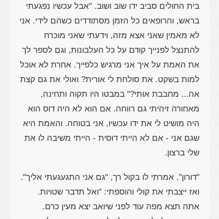
בית החולים סביב ידו שוב ושוב. "אבל עכשיו נפגעתי
בראש, והרופאים כל הזמן מסתודדים כשהם לידי. אני
לא מאמין שאני אצא מזה, וידעתי שאני מוכרח
להתנצל לפנייך קודם על כל העלבונות, וגם לספר לך
את האמת על איך אני מרגיש כלפייך. אחרת לא אוכל
למות בשקט. את סולחת לי אורית? ואולי את גם קצת
אה... מחבבת אותי?" במבטו היו תקוה ותחינה,
מאחורה זיהיתי גם רווחה. אם הוא לא היה דוס הוא
היה מושיט לי את ידו עכשיו, אני בטוחה. והאמת היא
שגם אני - אם לא הייתי דוסית - הייתי משיבה לו את
שלי ברצון.
"דורון", אמרתי לו בקול רך, "גם אני התגעגעתי אליך".
ואז ייצבתי את קולי והוספתי: "ואל תדבר שטויות.
אתה תצא מפה עוד לפני שיואב יצא מעין כרם.