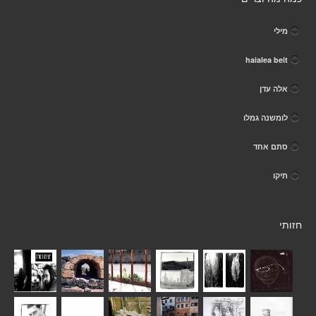
מילי
haialea beit
אלה עדן
לומשנה גמלו
סתם אחד
תיקו
חזותי