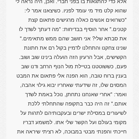
אלא כדי להתגאות בו בפני חברי. ואכן, היה נראה לי
שהוא קלט מיד מי עומד לפניו. כשיצאנו אמר לי:
"כשרואים אנשים כאלה מרגישים פתאום קצת
קטנים." אחר הוסיף בבדיחות: "מה דעתך לשדך לו
את סבתא שלי? אני חושב שהם ממש מתאימים."
שנינו צחקנו והתחלנו לדמיין בקול רם את חתונת
הקשישים, אבל הרעיון הזה הועלה בינינו שוב ושוב.
פעם, כששוטטנו בטיילת מול הנוף הרחב ודנו שוב
בענין ברוח טובה, הוא הפנה אלי פתאום את המבט
המסוים שלו, זה שידעתי שאחריו יבוא גילוי אהבה,
ואמר: "אחרי שאנחנו נתחתן, נוכל באמת לשדך
אותם." זה היה כבר בתקופה שהתחלתי ללכת
לשיעורים במסילת ישרים ובעקבותיהם לתהות על
מקומי בעולם ועל הקשר שלי אתו. למשמע דבריו
חייכתי והפנתי מבטי במבוכה, לא רציתי שיראה את