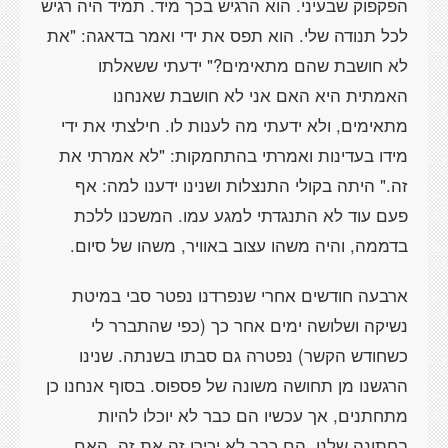
הפקפוק שבעיני. הוא הרגיש בכך מיד. תמיד היה רגיש
לכל תנודה שלי. הוא תפס את ידי ואמר בדאגה: "את
לא חושבת שהם מתאימים?" ידעתי ששאלתו
האמתית היא האם אני לא חושבת שאנחנו
מתאימים, ולא ידעתי מה לענות לו. חילצתי את ידי
מידו בעדינות ואמרתי בהתחמקות: "לא אמרתי את
זה." היתה בקולי התנצלות ושנינו ידענו למה: אף
פעם עוד לא התנגדתי למגע עמו. המשכנו ללכת
בדממה, והיה משהו עצוב באוויר, משהו של סיום.
ארבעה חודשים אחרי שנפרדנו נפטר סבי במיטת
נשיקה ושלושה ימים אחר כך (כפי שהתברר לי
כשחודש הקשר) נפטרה גם סבתו בשנתה. שנינו
הרגשנו מן תחושה משונה של פספוס. בסוף אנחנו כן
מתחתנים, אך עכשיו הם כבר לא יוכלו להיות
בחתונה שלנו, הם כבר לא יכירו זה את זה. האם