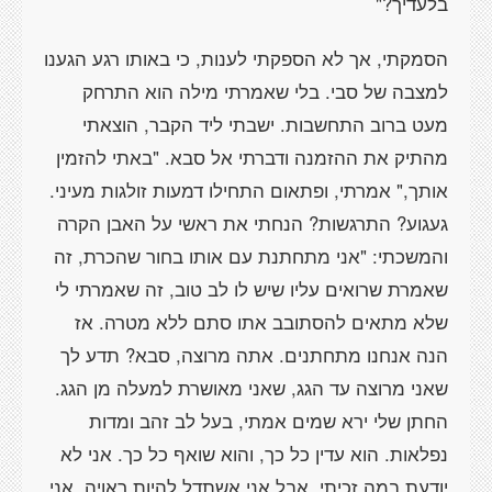
בלעדיך?"
הסמקתי, אך לא הספקתי לענות, כי באותו רגע הגענו
למצבה של סבי. בלי שאמרתי מילה הוא התרחק
מעט ברוב התחשבות. ישבתי ליד הקבר, הוצאתי
מהתיק את ההזמנה ודברתי אל סבא. "באתי להזמין
אותך," אמרתי, ופתאום התחילו דמעות זולגות מעיני.
געגוע? התרגשות? הנחתי את ראשי על האבן הקרה
והמשכתי: "אני מתחתנת עם אותו בחור שהכרת, זה
שאמרת שרואים עליו שיש לו לב טוב, זה שאמרתי לי
שלא מתאים להסתובב אתו סתם ללא מטרה. אז
הנה אנחנו מתחתנים. אתה מרוצה, סבא? תדע לך
שאני מרוצה עד הגג, שאני מאושרת למעלה מן הגג.
החתן שלי ירא שמים אמתי, בעל לב זהב ומדות
נפלאות. הוא עדין כל כך, והוא שואף כל כך. אני לא
יודעת במה זכיתי, אבל אני אשתדל להיות ראויה. אני