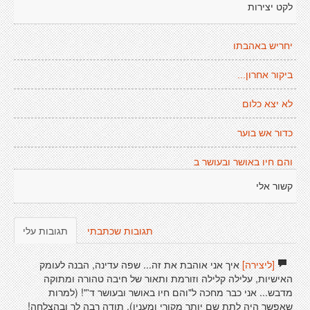
לקט יצירות
יחריש באהבתו
ביקור אחרון...
לא יצא כלום
כדור אש בוער
והם חיו באושר ובעושר ב
קשור אלי
תגובות שכתבתי
תגובות עלי
[ליצירה]
איך אני אוהבת את זה... שפה עדינה, הבנה לעומק
האישיות, עלילה קלילה וזורמת ותאור של חיבה טהורה ומתוקה
מדבש... אני כבר מחכה ל"והם חיו באושר ובעושר ד'"! (למרות
שאפשר היה לתת שם יותר מקורי ומענין). תודה רבה לך ובהצלחה!