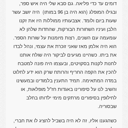
דומים עד כדי פליאה. גם סבא שלי היה איש ספר,
ובגילו המופלג (הוא היה בן 96 במותו) היה יושב עשר
שעות ביום ולומד. אצבעותיו ממוללות היו את זקנו
הלבן ועיניו השחורות הבורקות, שהחדות שלהן לא
עומעמה עם השנים, רצות מיומנות על שורות הספר.
הוא היה אלמן מאז שאני זוכרת את עצמי, ונהל לבדו
את ביתו. כשהיינו מגיעים לביקור היה שולח אותנו
לחנות לקנות בסקויטים, ובעצמו היה פונה למטבח
להכין את הקפה החריף והרותח שרק הוא ידע לחלוט
במדה המתאימה. תמיד התענין בלמודינו ובמעשינו
והשיב לנו על סיפורינו באגדות חז"ל מופלאות, או
לחילופין בסיפורים מרתקים מימי ילדותו בחלב
שבסוריה.
כשהגענו אליו, זה לא היה בשביל להציג לו את חברי,