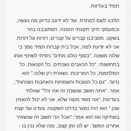
תמיד בעליזות.
הלכנו לשם למחרת. עוד לא ידענו בדיוק מה נעשה,
ובמעמקי תיקי תקעתי הזמנה. הסתובבנו בהר
בשקט. מסביבנו קברים על קברים, דורות על דורות.
אני לא יודעת למה, אבל בית קברות תמיד נוסך בי
שלוה משונה. "בסוף כולם מתים" ניסיתי לשתף אותו
בתחושותי, "כל הכאבים נשכחים, כל הקנאות, כל
המלחמות, כל המריבות. נשארת רק שלוה." הוא
נרעד. "גם כל הטובות והשמחות והאהבות נשכחות",
אמר. "אתה חושב שנשכח זה את זה?" שאלתי
בעדינות. "אני מאד מקוה שלא. אני לא יכול להאמין
שכן." הוא היה נסער בדרכו השקטה. צעדנו עוד קצת
בשתיקה ואז הוא אמר: "אבל הכי חשוב זה שנשאיר
אחרינו המשך. יש לנו זמן קצוב, ומה שלא נכין בו -