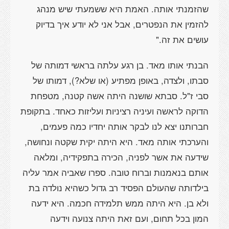
שהזמנתי אותה. האמת היא ששמעתי שיש מנהג
להזמין את הנפטרים, אבל אני לא יודע איך בדיוק
עושים את זה."
הבנתי אותו מאד. בן רגע עלתה בראשי דמותה של
סבתו, ולצדה, באופן מפתיע (או שלא?), דמותו של
סבי ז"ל. סבתא שושנה היתה אשה קטנה, מטפחת
הדוקה לראשה ועיניה רציניות ועליזות כאחד. בתקופת
חברותנו יצא לנו לבקר אותה יחדיו כמה פעמים,
והערכתי אותה מאד. היא היתה יקית שקטה ונחושה,
שידעה את אשר לפניה, הכירה בתפקידיה, ומלאה
אותם בנאמנות וברוח טובה. ספרו שאביה אמר עליה
בילדותה שהעולם הפסיד רב גדול כשהיא נולדה בת
ולא בן. היא היתה ממש תלמידה חכמה. היא ידעה
המון בכל תחום, ועם זאת היתה צנועה וידעה