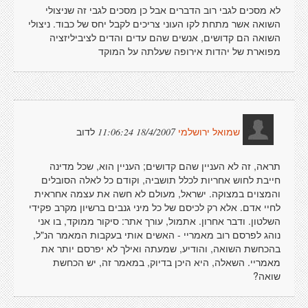
לא מסכים לגבי רוב הדברים אבל כן מסכים לגבי זה שניצולי
השואה אשר מתחת לקו העוני צריכים לקבל יחס של כבוד. ניצולי
השואה הם קדושים, אנשים שהם עדים והדים לציביליזציה
מפוארת של יהדות אירופה שעלתה על המוקד
לדוב
18/4/2007 11:06:24
שמואל ירושלמי
תראה, זה לא העניין שהם קדושים; העניין הוא, שכל מדינה
חייבת לחוש אחריות לכלל תושביה, וקודם כל לאלה הסובלים
והמצוים במצוקה. ישראל, מעולם לא חשה את עצמה אחראית
לחיי אדם. אלא רק לכיסם של כל מיני גנבים ברשיון מקרב פקידי
השלטון. ודבר אחרון. אתמול, עורך אתר: סיקור ממוקד, בו אני
נוהג לפרסם רוב מאמריי - האשים אותי בעקבות המאמר הנ"ל,
בהכחשת השואה, והודיע, שמעתה ואילך לא יפרסם יותר את
מאמריי. השאלה, היא היכן בדיוק, במאמר זה, יש הכחשת
שואה?