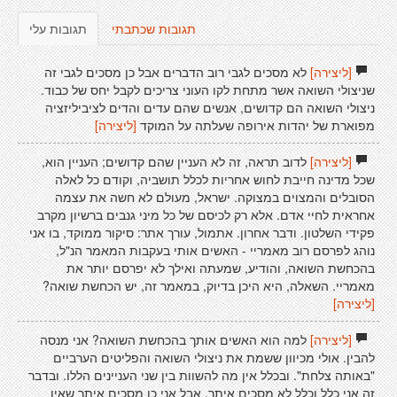
תגובות שכתבתי
תגובות עלי
[ליצירה]
לא מסכים לגבי רוב הדברים אבל כן מסכים לגבי זה
שניצולי השואה אשר מתחת לקו העוני צריכים לקבל יחס של כבוד.
ניצולי השואה הם קדושים, אנשים שהם עדים והדים לציביליזציה
מפוארת של יהדות אירופה שעלתה על המוקד
[ליצירה]
[ליצירה]
לדוב תראה, זה לא העניין שהם קדושים; העניין הוא,
שכל מדינה חייבת לחוש אחריות לכלל תושביה, וקודם כל לאלה
הסובלים והמצוים במצוקה. ישראל, מעולם לא חשה את עצמה
אחראית לחיי אדם. אלא רק לכיסם של כל מיני גנבים ברשיון מקרב
פקידי השלטון. ודבר אחרון. אתמול, עורך אתר: סיקור ממוקד, בו אני
נוהג לפרסם רוב מאמריי - האשים אותי בעקבות המאמר הנ"ל,
בהכחשת השואה, והודיע, שמעתה ואילך לא יפרסם יותר את
מאמריי. השאלה, היא היכן בדיוק, במאמר זה, יש הכחשת שואה?
[ליצירה]
[ליצירה]
למה הוא האשים אותך בהכחשת השואה? אני מנסה
להבין. אולי מכיוון ששמת את ניצולי השואה והפליטים הערביים
"באותה צלחת". ובכלל אין מה להשוות בין שני העניינים הללו. ובדבר
זה אני כלל וכלל לא מסכים איתך. אבל אני כן מסכים איתך שאין