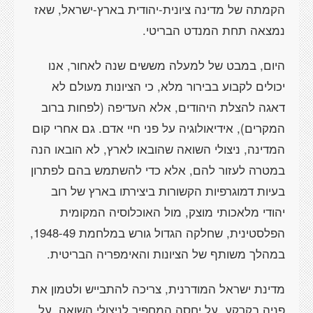
הקמתה של מדינה ציונית-יהודית בארץ-ישראל, שאז
נמצאה תחת המנדט הבריטי.
היום, במבט של למעלה מששים שנה לאחור, אנו
יכולים לקבוע בבירור מלא, כי הציונות מעולם לא
דאגה להצלת היהודים, אלא העדיפה (לפחות ברוב
המקרים), אידיאולוגיה על פני חיי אדם. גם אחרי קום
המדינה, ניצולי השואה שהובאו לארץ, לא הובאו הנה
במטרה לעזור להם, אלא כדי להשתמש בהם לפתרון
בעיות דמוגרפיות הקשורות ביצירתו בארץ של רוב
יהודי מלאכותי מוצק, מול האוכלוסיה המקומית
הפלסטינית, שחלקה הגדול גורש במלחמת 1948-49,
במהלך משותף של הציונות והאימפריה הבריטית.
מדינת ישראל המודרנית, צריכה להתבייש ולטמון את
פניה בקרקע, על יחסה המחפיר לניצולי השואה. על