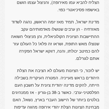
הצליח להביא עמו מאירופה), והניצול עצמו הושם
באישפוז פסיכיאטרי כפוי.
מדינת ישראל, תמיד מאז יומה הראשון, נהגה לשדוד
מאזרחיה - הן ערבים שנושלו מאדמותיהם עקב
ההתיישבות הציונית הקולוניאלית, והן מניצולי השואה
שנוצלו מאש התופת, ושראו זה פלא! כל העולם עזר
להם כמיטב יכולתו, והנה, דווקא ישראל הפקירה
אותם לגורלם.
יש לזכור, כי הציונות מעולם לא הציבה את הצלת
היהודים בראש מעייניה. המטרה העיקרית בשבילה
הייתה, להקים מדינה יהודית ציונית על חשבון העם
הפלסטיני-ערבי. כאשר ב-38 בן-גוריון - אז ממנהיגים
בולטים ביותר של היישוב העברי בארץ, נשאל, האם
מבחינת הציונות הצלת יהודי אירופה מהווה עדיפות