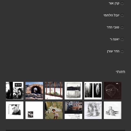
קרן אור
יובל הלחמי
טובי הדר
יאנה ר
הדר עזרן
חזותי