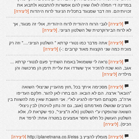
במדינה די חמלה לאלו שאין להם אפשרות להתבטא ולתבוע את
זכויותיהם. וזה דבר שמנוגד בתכלית הניגוד לרוח היהדות
[ליצירה]
[ליצירה]
לגבי הרוח היהודית לרוח היהודית, אולי זה מנוגד, אך
לא לרוח הביורוקרטית של השלטון הציוני.
[ליצירה]
[ליצירה]
אתה מדבר כמו נטורי קרתא " השלטון הציוני...." וזה רק
מוכיח כמה שני הקצוות מאוד קרובים :-)
[ליצירה]
[ליצירה]
נראה לי ששמואל באמת השתייך פעם לנטורי קרתא ...
אגב, הוא שכח להזכיר איך ששדדו את עליית תימן הן מרכושה והן
מילדיה
[ליצירה]
[ליצירה]
מסכימה איתך בכל ,חוץ מהעניין שניצולי השואה
"הובאו" ארצה. הם לא הובאו. הם בחרו לאן להגר. חלקם העדיפו
ארה"ב, מקצתם העדיפו להגיע לא"י. אני חושבת שאין מה להשוות בין
הערבים שנושלו מאדמתם (אגב, גם זה נתון לוויכוח) לבין ניצולי
השואה שהופקרו ע"י השלטון (ולא ה"ציוני", כפי שקראת לו, אלא
השלטון העושק כל חלש וחסר אמצעים במטרה אחת: לרפד את
הכיס).
[ליצירה]
[ליצירה]
מומלץ להציץ ב http://planetnana.co.il/eiss
[ליצירה]