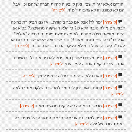
יהודים א-לא "גר תושב". ואין לי בעיה להיות חברה שלהם וכו' אבל
הם לא כמונו. וזו לא גזענות לענ"ד.
[ליצירה]
[ליצירה]
יפה לך! אבל אם כבר ביקורת... אז גם הביקורת צריכה
לבוא אם מילה טובה הלא כן? כי הלא הושקעה מחשבה.? בכ"א אני
הייתי מוצאת מילה אחרת ולא משתמשת פעמיים במילה "א-לצו"
אבל בכ"ז זהו שיר נחמד מאוד!:) טוב אני רואה שלשרשור תגובות אני
לא כ"כ קשורה, אבל נו מילא העיקר הכוונה... שנה טובה!
[ליצירה]
[ליצירה]
יפה משפט אחרון חזק, יכול להכניס אותו ל- במשפט
אחד. היצירה קצת ארוכה לפי דעתי
[ליצירה]
[ליצירה]
וואו נפלא, שהימים בעז"ה יוסיפו לחייך
[ליצירה]
[ליצירה]
קסום ונוגע. נתן לי חומר למחשבה שלקח אותי הלאה.
[ליצירה]
[ליצירה]
מרגש. הכמיהה לא-לוקים מרגשת מאוד
[ליצירה]
[ליצירה]
יפה למדי וגם אני אהבתי את התגובה של צחית. זה
באמת צורה של עלה
[ליצירה]