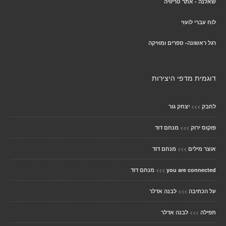
שאלנה - אתר טריוויה
לוח עברי לועזי
רגל ראשונה- ספרים ומוזיקה
דוגמית מדפי היצירות
>>>
לחבק
יצחק גור
>>>
פוקוס ירוק
מנחם דוד
>>>
אוצר מילים
מנחם דוד
>>>
you are connected
מנחם דוד
>>>
על הכתיבה
לבנה אדלר
>>>
תפילה
לבנה אדלר