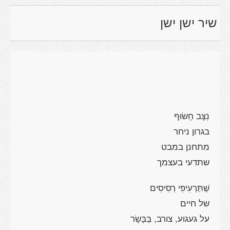
שיר ישן ישן
נִצָּב חָשׂוּף
בגרון ניחר
מתחנן במבט
שתדעי בעצמך
שֶׁתַּרְעִיפִי רְסִיסִים
של חיים
על געגוע, צורב, בַּבָּשָׂר