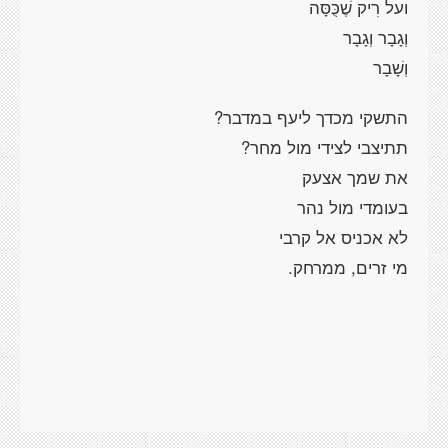
ועל רִיק שֶׁכֻּסָּה
וְגָבָר וְגָבָר
וְשָׁבָר
התשקי מכדך ליעף במדבר?
תתיצבי לצידי מול מחר?
את שמך אצעק
בעומדי מול נהר
לא אכניס אל קרבי
מי זרים, ממרחק.