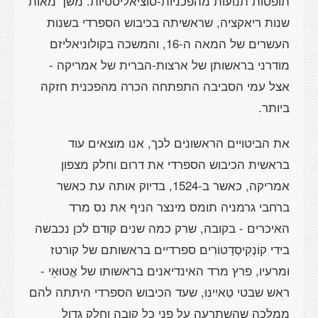
תופסות תנועות מהפכניות-סוציאליסטיות. משך מאות
שנות ריאקציה, שראשיתה בכיבוש הספרדי בשנות
העשרים של המאה ה-16, והמשכה בקולוניאליזם
מודרני בראשותן של ארצות-הברית של אמריקה -
אצל עמי הסביבה התפתחה הכרה מהפכנית חזקה
ביותר.
את הביטויים הראשונים לכך, אנו מוצאים עוד
בראשית הכיבוש הספרדי את דרום וחלק מצפון
אמריקה, כאשר ב-1524, בדיוק אותה עת כאשר
ברחבי גרמניה תומס מינצר הניף את נס מרד
האיכרים - בקובה, שרק כמה שנים קודם לכן נכבשה
בידי קוֹנְקִיסְדַטוֹרִים ספרדיים בראשותם של קורטז
ומרעיו, פרץ מרד האינדיאנים בראשותו של אֱטוּאֵי -
ראש שבטי טַאיִינוּ, שעד הכיבוש הספרדי היתתה להם
ממלכה שהשתרעה על פני כל קובה וחלק גדול