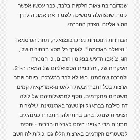
שמדובר בתוצאות חלקיות בלבד, כבר עכשיו אפשר
לומר, שונצואלה ממשיכה לשמור את אמוניה לדרך
הסוציאליזם והצדק החברתי.
הבחירות הנוכחיות נערכו בונצואלה, תחת הסיסמא:
"ונצואלה האדומה!". לאורך כל מסע הבחירות שלו,
הוגו צ´אבז הדגיש בנאומיו הרבים, כי המטרה
העיקרית שלו, זה בניית הסוציאליזם של המאה ה-21.
ולמרבה שמחתנו, הוא לא לבד במערכה. ביותר ויותר
ארצות בכל רחבי היבשת הלאטינו-אמריקאית קמים
משטרים מתקדמים. נוסף לממשלותיהם של לולה
דה-סילבה בבראזיל וקיטשנר בארגנטינה, שלמרות
הציפיות שנתלו בהם בהתחלה, התבררו כמנהיגים
מתונים מדי בענייני היחס לארצות-הברית - יחסית
למשטרים הקודמים בארצות הללו גם יכולות להיחשב