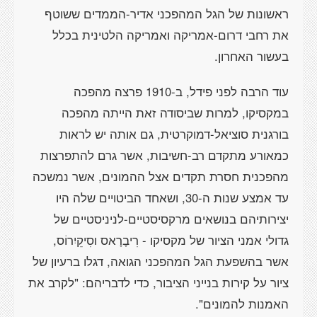
ראשונות של הגל המהפכני אדיר-הממדים ששוטף
את רחבי דרום-אמריקה ואמריקה הלטינית בכלל
בעשור האחרון.
עוד הרבה לפני פידל, ב-1910 פרצה מהפכה
במקסיקו, למרות שביסודה זאת הייתה מהפכה
בורגנית סוציאל-דמוקרטית, גם אותה יש לראות
כמאורע מתקדם רב-חשיבות, אשר גרם להתפרצות
מהפכנית חסרת תקדים אצל ההמונים, אשר נמשכה
עד אמצע שנות ה-30, ושאחד הביטויים שלה היו
יצירותיהם בנושאים מרקסיסטיים-לניניסטיים של
גדולי אמני הציור של מקסיקו - רִיבֶרָאס וסִיקֵיִרוֹס,
אשר בהשפעת הגל המהפכני הגואה, דגלו ברעיון של
ציור על קירות בנייני הציבור, כדי לדבריהם: "לקרב את
האמנות להמונים".