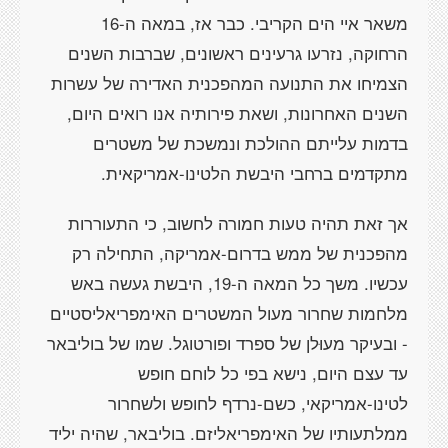
משאר איי הים הקריבי. כבר אז, במאה ה-16
הרחוקה, נזרעו גרעינים ראשונים, שברבות השנים
הצמיחו את התנועה המהפכנית האדירה של עשרות
השנים האחרונות, ושאת פירותיה אנו רואים היום,
בדמות עלייתם ההולכת ונמשכת של משטרים
מתקדמים ברחבי היבשת הלטינו-אמריקאית.
אך זאת תהיה טעות חמורה לחשוב, כי התעוררות
מהפכנית של ממש בדרום-אמריקה, התחילה רק
עכשיו. משך כל המאה ה-19, היבשת געשה באש
מלחמות שחרור מעול המשטרים האימפריאליסטיים
- ובעיקר מעוּלן של ספרד ופורטוגל. שמו של בוליבאר
עד עצם היום, נישא בפי כל לוחם חופש
לטינו-אמריקאי, כשם-נרדף לחופש ולשחרור
ממלתעותיו של האימפריאליזם. בוליבאר, שהיה יליד