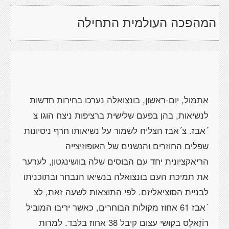
המהפכה העולמית התחילה
אתמול, יום-ראשון, בונצואלה נערכו בחירות חדשות
לנשיאות, בהן בפעם שלישית ברציפות ניצח הוגו צ
´אבז. צ´אבז הצליח לשמור על נשיאותו חרף ניסיונות
שפלים החוזרים והנשנים של האופוזיצייה
הריאקציונית יחד עם הבוסים שלה בוושינגטון, לערער
את תמיכת העם בונצואלה בנשיאו הנבחר ובתוכניתו
לבניית הסוציאליזם. לפי התוצאות לשעה זאת, לצ
´אבז 61 אחוז מקולות הבוחרים, כאשר יריבו המוביל
רוֹזַאלֶס בקושי עצום קיבל 38 אחוז בלבד. למרות