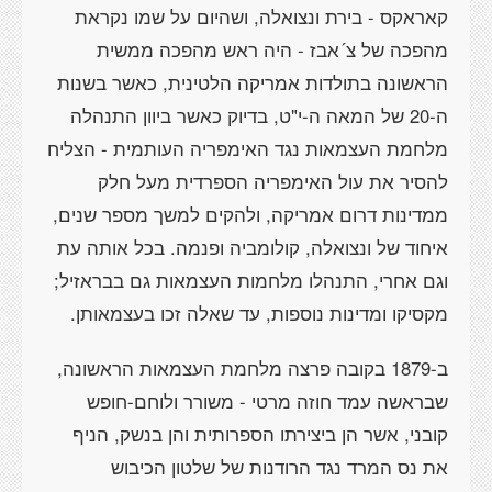
קאראקס - בירת ונצואלה, ושהיום על שמו נקראת
מהפכה של צ´אבז - היה ראש מהפכה ממשית
הראשונה בתולדות אמריקה הלטינית, כאשר בשנות
ה-20 של המאה ה-י"ט, בדיוק כאשר ביוון התנהלה
מלחמת העצמאות נגד האימפריה העותמית - הצליח
להסיר את עול האימפריה הספרדית מעל חלק
ממדינות דרום אמריקה, ולהקים למשך מספר שנים,
איחוד של ונצואלה, קולומביה ופנמה. בכל אותה עת
וגם אחרי, התנהלו מלחמות העצמאות גם בבראזיל;
מקסיקו ומדינות נוספות, עד שאלה זכו בעצמאותן.
ב-1879 בקובה פרצה מלחמת העצמאות הראשונה,
שבראשה עמד חוזה מרטי - משורר ולוחם-חופש
קובני, אשר הן ביצירתו הספרותית והן בנשק, הניף
את נס המרד נגד הרודנות של שלטון הכיבוש