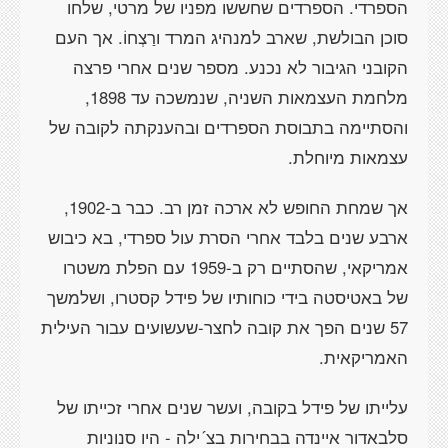
הספרדי. הספרדים שחששו מפניו של מרטי, שלחו
סוכן הבולשת, שארב למנהיג המרד ורַצְחוֹ. אך העם
הקובני הגיבור לא נכנע. מספר שנים אחרי פרצה
מלחמת העצמאות השניה, שנמשכה עד 1898,
והסתיימה בתבוסת הספרדים ובהענקתה לקובה של
עצמאות מיוחלת.
אך שמחת החופש לא ארכה זמן רב. כבר ב-1902,
ארבע שנים בלבד אחרי הסרת עול ספרדי, בא כיבוש
אמריקאי, שהסתיים רק ב-1959 עם הפלת משטרו
של באטיסטה בידי כוחותיו של פידל קסטרו, ושלמשך
57 שנים הפך את קובה לחצר-שעשועים עבור העילית
האמריקאית.
עלייתו של פידל בקובה, ועשר שנים אחרי זכייתו של
סלבאדור איינדה בבחירות בצ´ילה - היו סנוניות