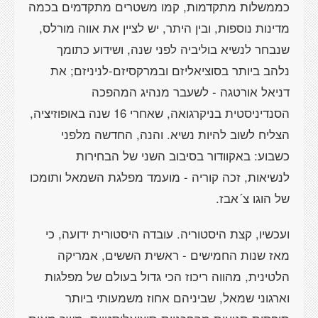
כממשלות מתקדמות, קמו משטרים מתקדמים בכמה
מדינות נוספות, ובין היתר, יש לציין את אווה מורלס,
שנבחר לנשיא בוליביה לפני שנה, ושידוע כתומך
נלהב ביותר בסוציאליזם ובמרקסיזם-לניניזם; את
דניאל אורטגה - לשעבר מנהיג המהפכה
הסנדיניסטית בניקרגואה, שאחרי 16 שנה באופוזיציה,
הצליח לשוב להיות נשיא. והנה, החדשה מלפני
כשבוע: באקוודור בסיבוב השני של הבחירות
לנשיאות, זכה קוריה - מועמד מפלגת השמאל ותומכו
של הוגו צ´אבז.
ועכשיו, קצת היסטוריה. עובדה היסטורית ידועה, כי
מאז שנות החמישים - ראשית הששים, אמריקה
הלטינית, מהווה ריכוז הכי גדול בעולם של מפלגות
וארגוני שמאל, שביניהם אחוז משמעותי ביותר