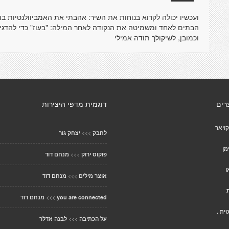
ועכשיו יכולה לקרוא בנוחות את השיר: אהבתי את האמביוולנטיות בו
הבתים לאחד ומשמיטה את הנקודה לאחר המילה: "בעוז" כדי להדגיש 
וכמובן, לשיקולך תודה אמילי
רים
דוגמית מדפי היצירות
קויאר
>>>
לחבק
יצחק גור
מן
>>>
פוקוס ירוק
מנחם דוד
ו
>>>
אוצר מילים
מנחם דוד
>>>
you are connected
מנחם דוד
ית .
>>>
על הכתיבה
לבנה אדלר