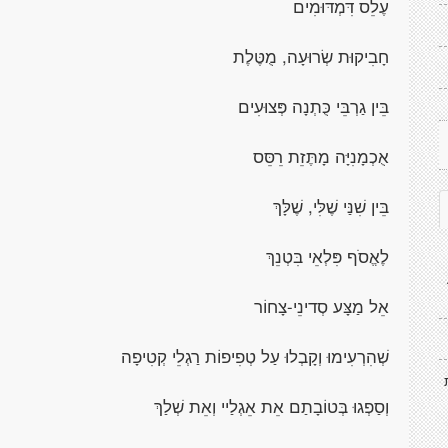
עֶלֵס דִּמְדּוּמִים
חָבִיקוּת שְׂרוּעָה, מֻטֶּלֶת
בֵּין גַרְבֵּי כֻּתְנָה פְּצוּעִים
אֻכְמָנִיָּה מָתֶּזֵת רֵסֵּס
בֵּין שִׁנַּי שֶׁלִּי, שֶׁלָּךְ
לֶאֱסֹף פִּלְאֵי בִּטְנֵךְ
אֵל מַצָּע סְדינֵי-צָחוֹר
שְׁהִרְעִימוּ וְקָבְלוּ עַל טְפִיפוֹת רַגְלֵי קְטִיפָה
וְסַפְגוּ בְּטוֹבָתַם אֵת אֵגְלַיי וְאֵת שְׁלַךְ