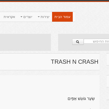
עמוד הבית
יצירות
יוצרים
אקראית
TRASH N CRASH
שֵׂעָר גּוֹעֵשׁ אַפַּיִם