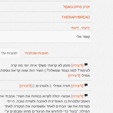
זִכָּרוֹן מָתוֹק בְּשְׁנֶקֶל
THERAPYBREAD
יָדַעְתִּי, יָדַעְתִּי
קשור אלי
תגובות שכתבתי
תגובות עלי
[ליצירה]
מזמן לא קראתי משלך איזה יופי מה קרה
לעימוד? למה נצמד שמאלה?:) השיר הזה שווה קריאה נוספת.
אמילי
[ליצירה]
[ליצירה]
תודה אמילי :) ולעורכים :)
[ליצירה]
[ליצירה]
ועכשיו יכולה לקרוא בנוחות את השיר: אהבתי את
האמביוולנטיות בו האופיינית לאהבה ולשירה טובה. הייתי
מצרפת את שני הבתים לאחד ומשמיטה את הנקודה לאחר
המילה: "בעוז" כדי להדגיש את הניגודים מחוץ ומבפנים ע"י