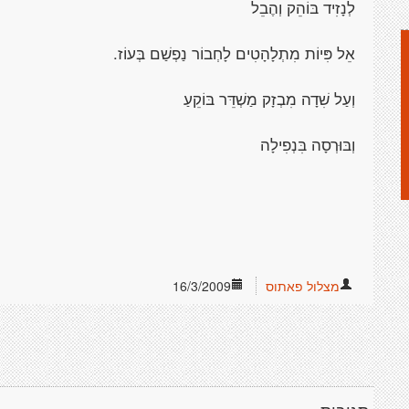
לְנָזִיד בּוֹהֵק וְהֶבֵל
אֵל פִּיוֹת מִתְלָהָטִים לָחְבוֹר נַפְשַׁם בְּעוֹז
.
וְעַל שִׁדָה מִבְזָק מַשְׁדֵּר בּוֹקֵעַ
וְבּוּרְסָה בִּנְפִילָה
מצלול פאתוס
16/3/2009