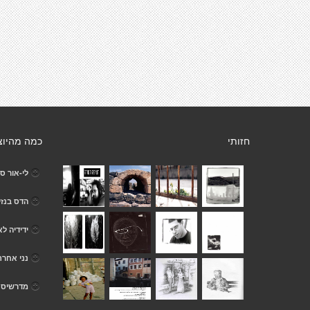
חזותי
כמה מהיוצ
לי-אור ס
הדס בנזי
ידידיה לא
נני אחרת
מדרשיסט