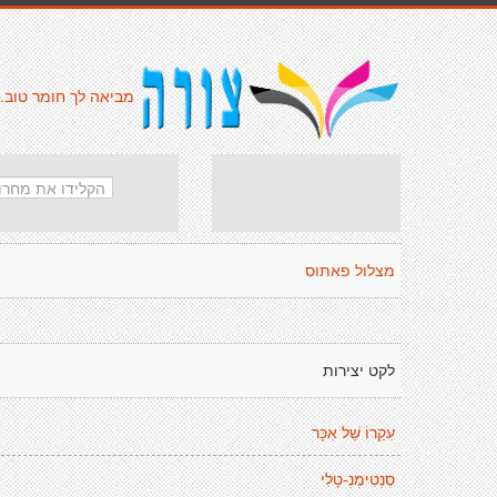
מביאה לך חומר טוב.
מצלול פאתוס
לקט יצירות
עִקַרוֹ שֵׁל אִכָּר
סֶנְטִימֶנְ-טָלִי