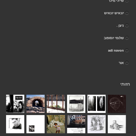
שי-לי מילר
יונאיש יונאיש
ניצן .
שלומי יוסופוב
adi navon
אור
חזותי