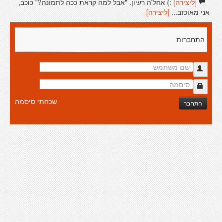
[ליצירה]
:) אחל'ה רעיון. "אבל למה קראת ככה לתמונה?" כוכב,
אני מאוכזב...
[ליצירה]
התחברות
שכחתי סיסמה
התחבר