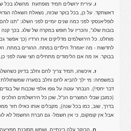
ו.
עירית ירושלים תמיד מופתעת
מהשלג בכל שנ
דאשתקד. על כן, בכל בוקר שכזה, נשאלת השאלה הגדולה:
לופליאנסקי לפני כמה שנים יומיים לפני השלג: "תנו לה
בובות שלג", והכריז על חופש במקרה של שלג. בכך קנה
מוחלט. כל הירושלמים מדליקים את הרדיו (כך אפשר גם 
בבוקר. אז מה אם הלימודים מתחילים חצי שעה לפני כן.
ז.
איכשהו, תמיד צריך לחם וחלב בדיוק כשהשלג 
במשפחה: מי ילך להביא לחם וחלב בסערה שמשתוללת בח
דבר יחסי!). הנבחר עוטה על גופו אלפי שכבות של בגדים, ש
(כמובן שבלי המוצרים הנ"ל, שכן כל הירושלמים הולכי
בדרך, שוב, כמו בכל שנה), מקבלים אותו כאילו חזר ממס
אבל אין קומקום, כי אין חשמל- גם חברת החשמל לא לו
ח.
הבוקר עלה בינתיים, ושמש מסוכנת מפציעה. 