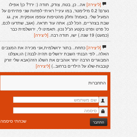
[ליצירה]
אה.. כן, בטח, צודק, תודה (: ירד? כן! אפילו
נערם! 0.2 מילימטר, במו עיניי! ראיתי לפחות שני פתיתים על
המעיל שלי. באמת! וחלק מהטיפות עופפו אופקית. אין, גג
שבת בצהריים, הכל לבן. אתה עוד תראה. (אגב, שתדעו לכם,
כל פרט ופרט בקטע הנ"ל נכון. תאמינו לי, ירושלמית כבר
(כמעט) 19 שנה.) ישו, תודה רבה.
[ליצירה]
[ליצירה]
כחחח.. בתור ירושלמית,אני מכירה את המצבים
האלה.. לפי הבנתי השבת ירושלים תהיה לבנה:) הו,אצלנו
המבוגרים הרבה יותר אוהבים את השלג הזה(אבא שלי זורק
קובבות-שלג על הילדים ברחוב..)
[ליצירה]
התחברות
שכחתי סיסמה
התחבר