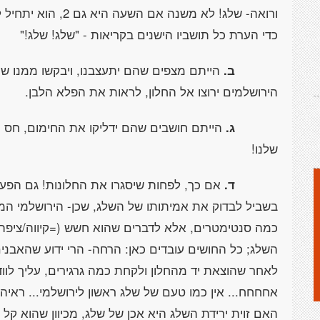
ורואה- שלג! לא משנה
כדי הערת כל תושביו הישנים בקריאות - "שלג! שלג!"
ב.
הייתם מצפים שהם יתעצבנו, ויבקשו ממנו שיפ
הירושלמים ירוצו אל החלון, לראות את הפלא הלבן.
ג.
הייתם חושבים שהם ידליקו את החימום, חס ו
שלנו!
ד.
אם כך, לפחות שיסגרו את החלונות! גם הפעם 
בשביל לבדוק את אמיתותו של השלג, שכן- הירושלמי המ
כמה סנטימטרים, אלא לדברים שהוא חשש (=קיווה/ציפה)
השלג; כל החושים עובדים כאן: הרחה- הרי ידוע שהאבנים
לאחר שהוצאת יד מהחלון ולקחת כמה גרגירים, עליך לו
אחחחח... אין כמו טעם של שלג ראשון לירושלמי... ראיה- 
האם זוית ירידת השלג היא אכן של שלג, מכיוון שהוא קל 