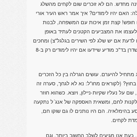
ה מחדש. הם לא זוכרים שום לקחים מהשלג
 האם יהיו לימודים? איך אמר ראש העיר אורי
ם חופש! קצת זמן איכות עם המשפחה, לבנות
 לעצמו את המצביעים הקטנים לעתיד באופן
לדעת אם יש שלג לפי השירים בגלגל"צ) ומחכים
לחדשות - מה יאמרו? הילדים במתח. ההורים במתח. השדרן בד"כ מודיע שיידעו אם יהיו לימודים רק ב-8
מתחיל להיערם. עושים הגרלה בין כל הזכרים
וץ? (לקוראים מחו"ל: נא לא לגחך, סערה זה
ם על נעליו שקיות-ניילון, ויוצא. כשהוא חוזר
ם לקנות לחם, ומשאית האספקה של אנג´ל נתקעה
ע בהימלאיה. הם היו נותנים לו גם שוקו חם,
מדת לקחים.
כעת אנו מגיעים לשלב החשוב ביותר, וגם