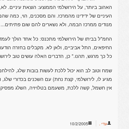
האהוב ביותר, על הירושלמי הממוצע: הוצאת עיניים. לא, א
העיניים של ידידינו מהמרכז. והם מסכנים, הוי, כמה ש
מנודים ממרכז הבמה, ולא נשארים להם שום פתיתים...
החמ"ל בביתו של הירושלמי מתכנס: כל אחד הולך לעמדתו
החיפאים, התל אביביים, ולאן לא. מקבלים בחזרה הודעות 
כל כך מרגש, תהנו." כן, הדברים האלה עושים טוב לירושל
שמח וטוב לב הוא יכול ללכת לעשות בובות שלג, להילחם 
מגיע לו, לירושלמי, קצת נחת) עם השכנים בכדורי שלג, 
אין חשמל, קשה ללכת, משעמם בטלויזיה, השלג מפסיק לרד
עדי .
10/2/2005