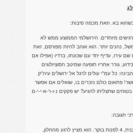
לג
כשהוא בא. וזאת מכמה סיבות:
 מרגישים מיוחדים. הירושלמי הממוצע ממש לא
, נהנים יותר. הוא אוהב להיות מפורסם, זאת
 עירו, עדיף יחד עם שכונתו, ברדיו (אפילו אם
וע, גורר אחריו תופעה שמיטב הסוציולוגים
בינה: כל עמ"י עולים לרגל אל ירושלים עיה"ק
ושר! פתאום כולם נזכרים בו, שואלים אם אפשר
טוחים שתצליחו להגיע? יש פקקים נ-ו-ר-א-י-י-ם
כי תגובה:
השעה מוקדמת. הירושלמי קם מאיזה רעש, נניח, 4 לפנות בוקר. הוא מציץ לרגע מהחלון,