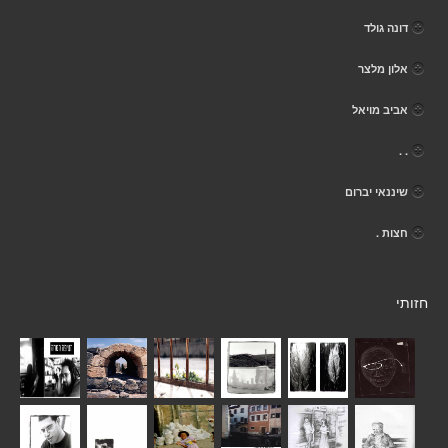
דונה גולד
אלון מלצר
אביב מויאל
. .
שיננאי יברום
חצות .
חזותי