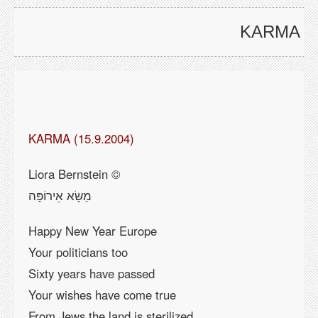
KARMA
KARMA (15.9.2004)
© Liora Bernstein
מַשָּׂא
אֵירוֹפָּה
Happy New Year Europe
Your politicians too
Sixty years have passed
Your wishes have come true
From Jews the land is sterilized