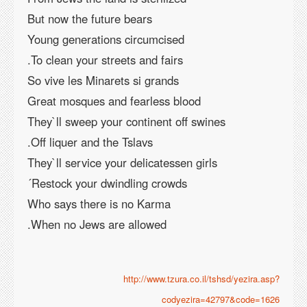
But now the future bears
Young generations circumcised
To clean your streets and fairs.
So vive les Minarets si grands
Great mosques and fearless blood
They`ll sweep your continent off swines
Off liquer and the Tslavs.
They`ll service your delicatessen girls
Restock your dwindling crowds´
Who says there is no Karma
When no Jews are allowed.
http://www.tzura.co.il/tshsd/yezira.asp?
codyezira=42797&code=1626