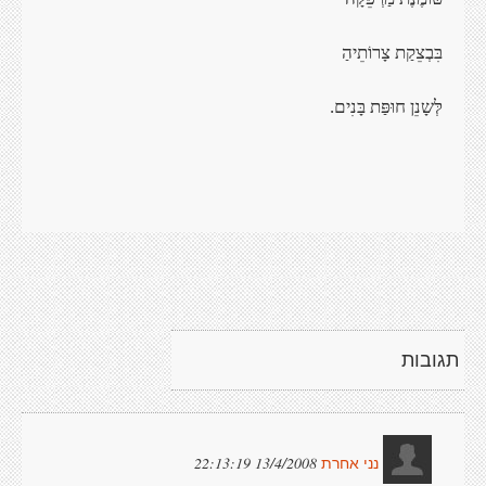
בִּבְצֵקַת
צָרוֹתֵיהַ
לְּשָנֵן חוּפַּת
בָּנִים
.
תגובות
13/4/2008 22:13:19
נני אחרת