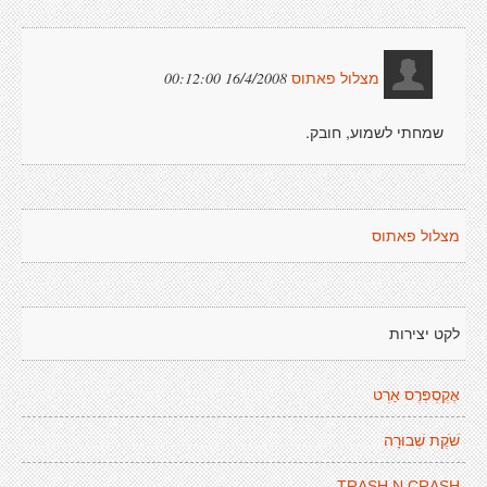
16/4/2008 00:12:00
מצלול פאתוס
שמחתי לשמוע, חובק.
מצלול פאתוס
לקט יצירות
אֶקְסְפְּרֶס אַרְט
שֹׁקֶת שְׁבוּרָה
TRASH N CRASH