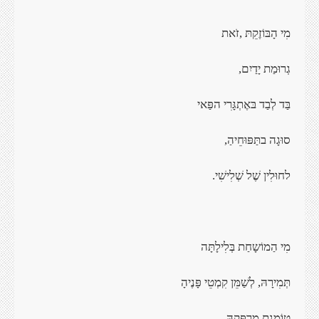
מִי הָבּוֹזֶקֵתּ
,
זֹאת
גְרוּמַת
יָדַיִם
,
בַּד לְבַד
בּאֶתְגָּרִי הפַּאי
סוּגָה
בתַּפּוּחֵיהַ
,
לחוּלִין שֶׁל
שְׁלִישִׁי
.
מִי הַמוֹשָחַת
בְּלִילָתָּה
תְּמִירָהּ, לְשַׁמֵּן
קִמְטֵי פָּנֶיהָ
טּוֹמֶנֶת
מַרְפֵּקָהּ