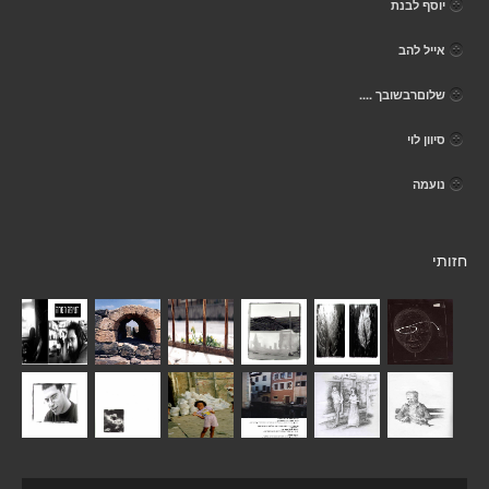
יוסף לבנת
אייל להב
שלוםרבשובך ....
סיוון לוי
נועמה
חזותי