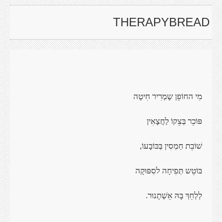
THERAPYBREAD
מִי החוֹפֵן שָמְרִיר
חִיטָה
פּוֹכֵר בְּצֵקוֹ
לַחֲצָאִין
שׁוֹבֵת חַמְסִין
בְּכּוֹבָעוֹ
,
בּוֹטֵש תְּפִיחָה
לסִפּוּקָה
לְלַחֵךְ בָּהּ
אֵשְׁתָנוּר
.