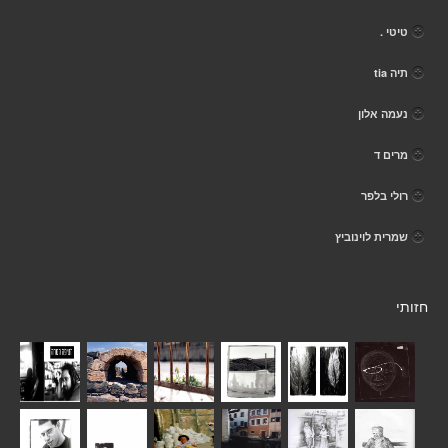
טיטי .
תיה tia
נעמה אלון
מרים ד
רולי בלפר
שמרית לוינוביץ
חזותי