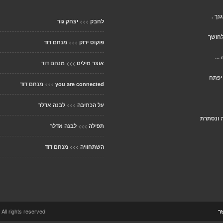
נך .
>>>
לחבק
יצחק גור
לחושך
>>>
פוקוס ירוק
מנחם דוד
...
>>>
אוצר מילים
מנחם דוד
יפתח
>>>
you are connected
מנחם דוד
>>>
על הכתיבה
לבנה אדלר
ה ונסתרת
>>>
תפילה
לבנה אדלר
>>>
השתחוויה
מנחם דוד
ccolo Theme. All rights reserved
ר