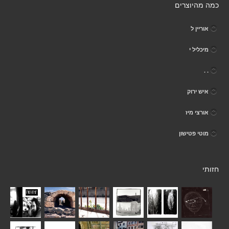
כמה מהיוצרים
אוריין ל
מיכליל י
. .
איש ירוק
אורצי מיז
מוטי פטישון
חזותי