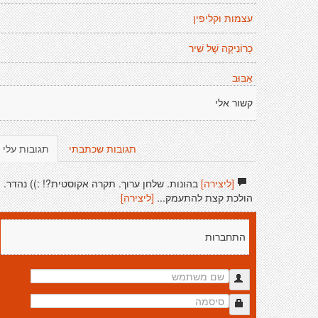
עצמות וקליפין
כְרוֹנִיקָה שֶׁל שִׁיר
אַבּוּב
קשור אלי
תגובות שכתבתי
תגובות עלי
[ליצירה]
בהונות. שלחן ערוך. תקרה אקוסטית?! :)) נהדר.
הולכת קצת להתעמק...
[ליצירה]
התחברות