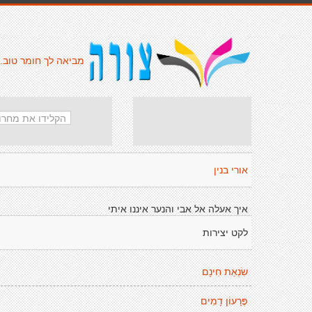
מביאה לך חומר טוב.
אורי בנין
איך אעלה אל אבי והנער איננו איתי
לקט יצירות
שִׂנְאַת חִינָם
פֶּרָעוֹן דָמִים