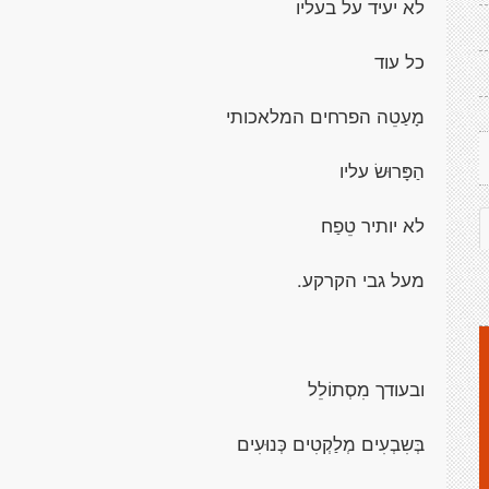
לא יעיד על בעליו
כל עוד
מָעַטֵה הפרחים המלאכותי
הַפָּרוּשׂ עליו
לא יותיר טֵפַח
מעל גבי הקרקע.
ובעודך מִסְתוֹלֵל
בְּשִבְעִים מְלַקְטִים כְּנוּעִים