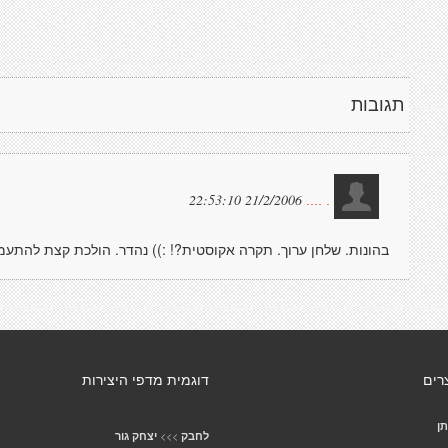
תגובות
21/2/2006 22:53:10
. ....
בהונות. שלחן ערוך. תקרה אקוסטית?! :)) נהדר. הולכת קצת להתעמק
רים
דוגמית מדפי היצירות
תן
>>>
לחבק
יצחק גור