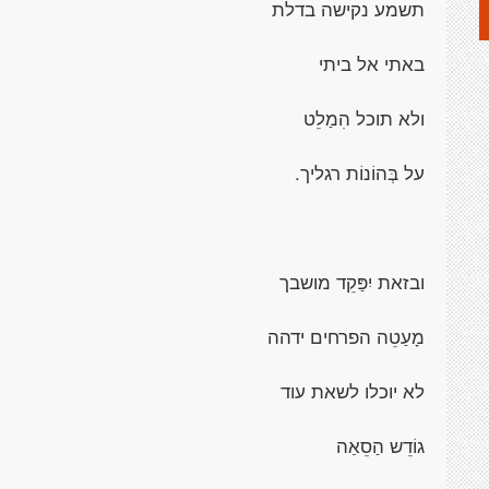
תשמע נקישה בדלת
באתי אל ביתי
ולא תוכל הִמַלֵט
על בְּהוֹנוֹת רגליך.
ובזאת יִפַּקֵד מושבך
מָעַטֵה הפרחים ידהה
לא יוכלו לשאת עוד
גוֹדֵש הַסֵאַה