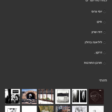
כמה מהיוצרים
יוסי גרוס
תיקו
דודו שרון
ליליאנה ברולין
דרקון .
חורבן החורבות
חזותי